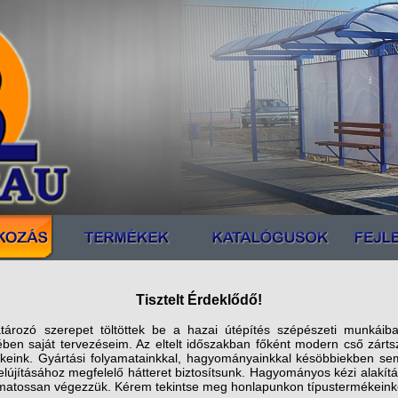
Tisztelt Érdeklődő!
tározó szerepet töltöttek be a hazai útépítés szépészeti munkáiban
ében saját tervezéseim. Az eltelt időszakban főként modern cső zárt
ékeink. Gyártási folyamatainkkal, hagyományainkkal késöbbiekben s
elújításához megfelelő hátteret biztosítsunk. Hagyományos kézi alakít
amatossan végezzük. Kérem tekintse meg honlapunkon típustermékeink