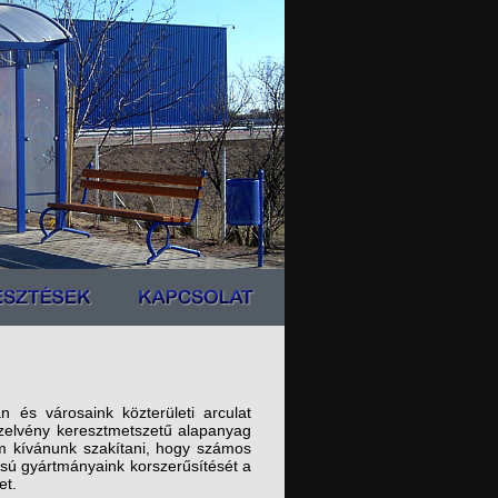
 és városaink közterületi arculat
szelvény keresztmetszetű alapanyag
em kívánunk szakítani, hogy számos
ású gyártmányaink korszerűsítését a
et.