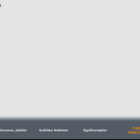
t.
Copy
Garancia, jótállás
Szállítási feltételek
Ügyfélszolgálat
Rohr-U