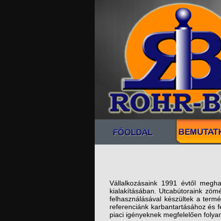
Vállalkozásaink 1991 évtől megha
kialakításában. Utcabútoraink zöm
felhasználásával készültek a term
referenciánk karbantartásához és f
piaci igényeknek megfelelően foly