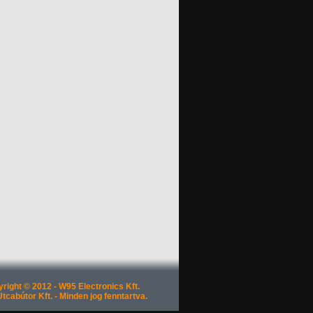
right © 2012 - W95 Electronics Kft.
tcabútor Kft. - Minden jog fenntartva.